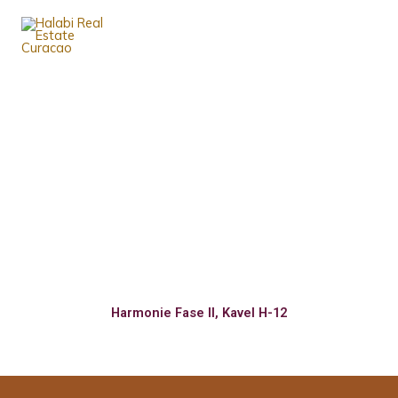
Ga
naar
de
inhoud
WORD EEN
GRONDEIGENAAR
Harmonie Fase II, Kavel H-12