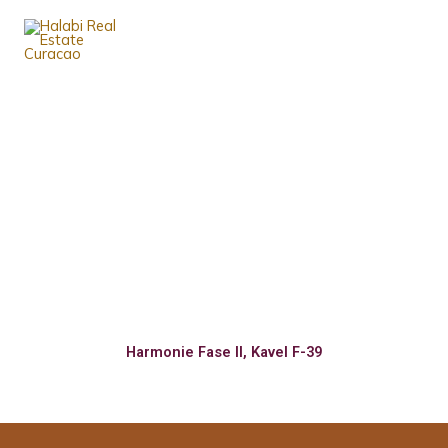
Ga
naar
de
inhoud
WORD EEN
GRONDEIGENAAR
Harmonie Fase II, Kavel F-39