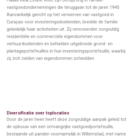
Halabi Real Estate vindt zijn oorsprong in familie-
vastgoedondernemingen die teruggaan tot de jaren 1940.
Aanvankelijk gericht op het verwerven van vastgoed in
Curaçao voor investeringsdoeleinden, breidde de familie
geleidelijk haar activiteiten uit. Zij renoveerden zorgvuldig
residentiële en commerciële eigendommen voor
verhuurdoeleinden en behielden uitgebreide grond- en
plantageportefeuilles in hun investeringsportefeuille, waarbij
zij zich zelden van eigendommen scheidden.
Diversificatie over toplocaties
Door de jaren heen heeft deze zorgvuldige aanpak geleid tot
de opbouw van een omvangrijke vastgoedportefeuille,
bestaande uit panden voornamelijk in Willemstad, met name