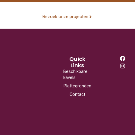
Bezoek onze projecten
F
I
Quick
a
n
Links
c
s
Beschikbare
e
t
kavels
b
a
o
g
Plattegronden
o
r
Contact
k
a
m