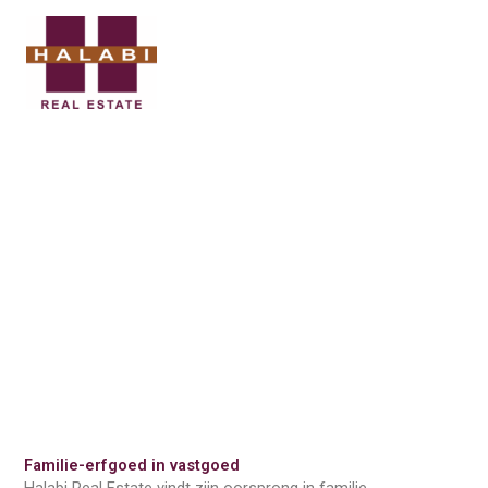
Ga
naar
de
inhoud
RIJKE GESCHIEDENIS ONTMOET EEN
VISIONAIRE TOEKOMST
HALABI REAL ESTATE
Familie-erfgoed in vastgoed